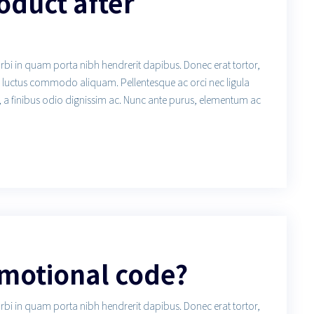
roduct after
orbi in quam porta nibh hendrerit dapibus. Donec erat tortor,
us luctus commodo aliquam. Pellentesque ac orci nec ligula
, a finibus odio dignissim ac. Nunc ante purus, elementum ac
omotional code?
orbi in quam porta nibh hendrerit dapibus. Donec erat tortor,