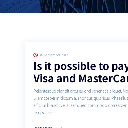
16 September 2017
Is it possible to p
Visa and MasterCa
Pellentesque blandit arcu eu orci venenatis aliquet. M
ullamcorper in dictum a, rhoncus quis risus. Phasell
efficitur blandit vel at sem. Sed commodo orci sapien
tempor se …
READ MORE