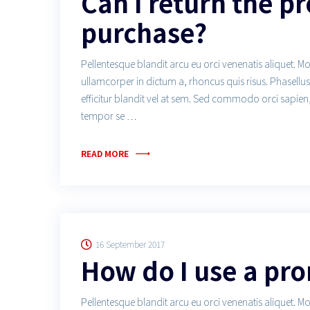
Can I return the p
purchase?
Pellentesque blandit arcu eu orci venenatis aliquet. M
ullamcorper in dictum a, rhoncus quis risus. Phasell
efficitur blandit vel at sem. Sed commodo orci sapien
tempor se …
READ MORE
16 September 2017
How do I use a pr
Pellentesque blandit arcu eu orci venenatis aliquet. M