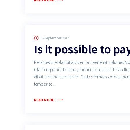
16 September 2017
Is it possible to pa
Pellentesque blandit arcu eu orci venenatis aliquet. M
ullamcorper in dictum a, rhoncus quis risus. Phasell
efficitur blandit vel at sem. Sed commodo orci sapien
tempor se …
READ MORE