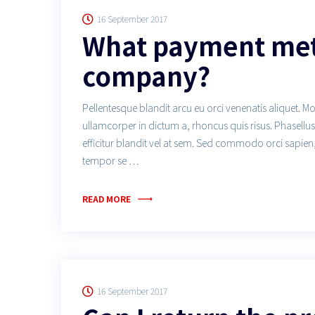
16 September 2017
What payment meth
company?
Pellentesque blandit arcu eu orci venenatis aliquet. M
ullamcorper in dictum a, rhoncus quis risus. Phasell
efficitur blandit vel at sem. Sed commodo orci sapien
tempor se …
READ MORE
16 September 2017