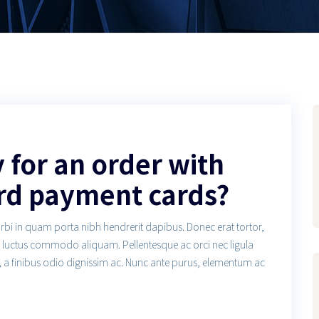
ay for an order with
rd payment cards?
orbi in quam porta nibh hendrerit dapibus. Donec erat tortor,
us luctus commodo aliquam. Pellentesque ac orci nec ligula
, a finibus odio dignissim ac. Nunc ante purus, elementum ac