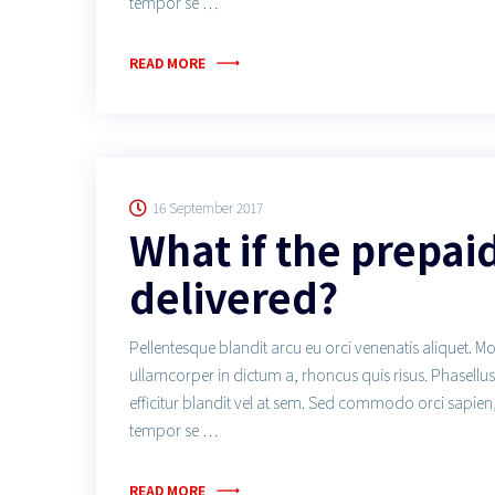
tempor se …
READ MORE
16 September 2017
What if the prepai
delivered?
Pellentesque blandit arcu eu orci venenatis aliquet. M
ullamcorper in dictum a, rhoncus quis risus. Phasell
efficitur blandit vel at sem. Sed commodo orci sapien
tempor se …
READ MORE