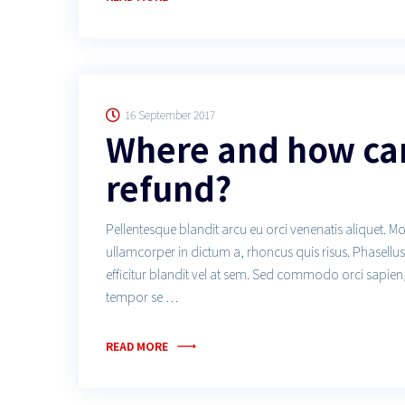
16 September 2017
Where and how can
refund?
Pellentesque blandit arcu eu orci venenatis aliquet. M
ullamcorper in dictum a, rhoncus quis risus. Phasell
efficitur blandit vel at sem. Sed commodo orci sapien
tempor se …
READ MORE