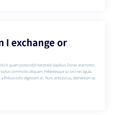
 I exchange or
orbi in quam porta nibh hendrerit dapibus. Donec erat tortor,
us luctus commodo aliquam. Pellentesque ac orci nec ligula
, a finibus odio dignissim ac. Nunc ante purus, elementum ac